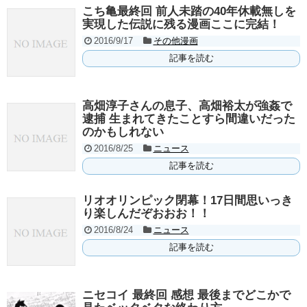
こち亀最終回 前人未踏の40年休載無しを
実現した伝説に残る漫画ここに完結！
2016/9/17
その他漫画
記事を読む
高畑淳子さんの息子、高畑裕太が強姦で
逮捕 生まれてきたことすら間違いだった
のかもしれない
2016/8/25
ニュース
記事を読む
リオオリンピック閉幕！17日間思いっき
り楽しんだぞおおお！！
2016/8/24
ニュース
記事を読む
ニセコイ 最終回 感想 最後までどこかで