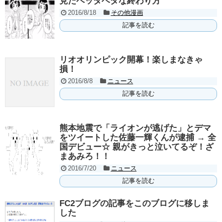
見たベッタベタな終わり方
2016/8/18
その他漫画
記事を読む
リオオリンピック開幕！楽しまなきゃ
損！
2016/8/8
ニュース
記事を読む
熊本地震で「ライオンが逃げた」とデマ
をツイートした佐藤一輝くんが逮捕 → 全
国デビュー☆ 親がきっと泣いてるぞ！ざ
まあみろ！！
2016/7/20
ニュース
記事を読む
FC2ブログの記事をこのブログに移しま
した