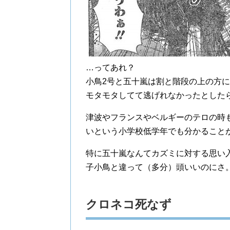
…ってあれ？
小鳥2号と五十嵐は割と階段の上の方
モタモタしてて逃げれなかったとした
津波やフランスやベルギーのテロの時
いという小学校低学年でも分かること
特に五十嵐なんてカズミに対する思い
子小鳥と違って（多分）頭いいのにさ
クロネコ死なず