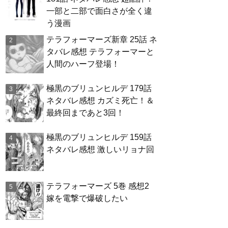
一部と二部で面白さが全く違
う漫画
テラフォーマーズ新章 25話 ネ
タバレ感想 テラフォーマーと
人間のハーフ登場！
極黒のブリュンヒルデ 179話
ネタバレ感想 カズミ死亡！＆
最終回まであと3回！
極黒のブリュンヒルデ 159話
ネタバレ感想 激しいリョナ回
テラフォーマーズ 5巻 感想2
嫁を電撃で爆破したい