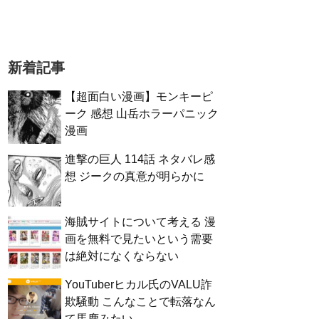
新着記事
【超面白い漫画】モンキーピ
ーク 感想 山岳ホラーパニック
漫画
進撃の巨人 114話 ネタバレ感
想 ジークの真意が明らかに
海賊サイトについて考える 漫
画を無料で見たいという需要
は絶対になくならない
YouTuberヒカル氏のVALU詐
欺騒動 こんなことで転落なん
て馬鹿みたい