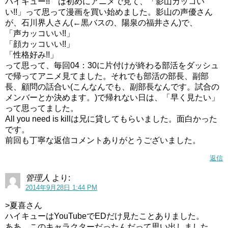
ハイキュー!! は初めにアニメで見て、「影山カッコい
い!!」って思って漫画を買い始めました。影山の声優さん
が、石川界人さん(←黒バスの、陽泉の福井さん)で、
「声カッコいい!!」
「顔カッコいい!!」
「性格好み!!」
って思って、毎回04：30に片付けが終わる部活をダッシュ
で帰ってアニメ見てました。それでも部活の部長、副部
長、顧問の話合い(こんなんでも、副部長なんです。試合の
メンバーとか決めます。)で帰れない日は、「早く見たい」
って思ってました。
All you need is killは兄に貸してもらいました。面白かった
です。
前回も丁寧な返信コメントありがとうございました。
返信
管理人
より:
2014年9月28日 1:44 PM
>夏喜さん
ハイキューはYouTubeでEDだけ見たことありました。
ああ、このキャラクターだったんだって思い出しました。