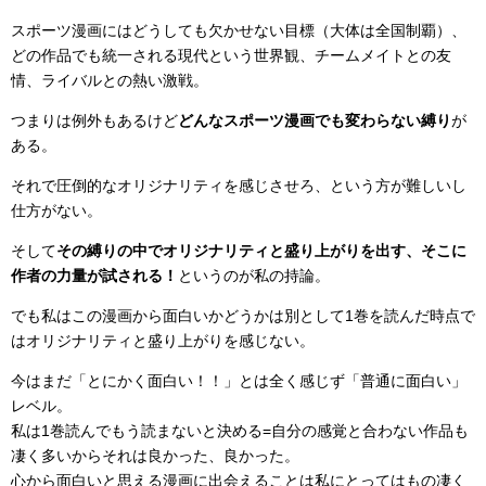
スポーツ漫画にはどうしても欠かせない目標（大体は全国制覇）、
どの作品でも統一される現代という世界観、チームメイトとの友
情、ライバルとの熱い激戦。
つまりは例外もあるけど
どんなスポーツ漫画でも変わらない縛り
が
ある。
それで圧倒的なオリジナリティを感じさせろ、という方が難しいし
仕方がない。
そして
その縛りの中でオリジナリティと盛り上がりを出す、そこに
作者の力量が試される！
というのが私の持論。
でも私はこの漫画から面白いかどうかは別として1巻を読んだ時点で
はオリジナリティと盛り上がりを感じない。
今はまだ「とにかく面白い！！」とは全く感じず「普通に面白い」
レベル。
私は1巻読んでもう読まないと決める=自分の感覚と合わない作品も
凄く多いからそれは良かった、良かった。
心から面白いと思える漫画に出会えることは私にとってはもの凄く