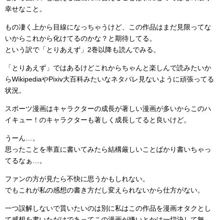
幸せなこと。
もの凄く上から目線になっちゃうけど、この作品はまだ見限ってな
いからこれから化けてるのかな？と期待してる。
という訳で「とりあえず」2巻以降も読んでみる。
「とりあえず」ではあるけどこれからちゃんと楽しんで読みたいか
らWikipediaやPixiv大百科みたいなネタバレ見ないように頑張ってる
状況。
スポーツ漫画はキャラクターの成長が著しい漫画が多いからこのハ
イキュー！のキャラクターも著しく成長してると良いけど。
うーん…。
思ったことを率直に書いてみたら結構厳しいことばかり書いちゃっ
てるなぁ…。
ファンの方が見たら不快に思うかもしれない。
でもこれが私の感想の書き方だし変えられないから仕方がない。
一つ誤解しないで貰いたいのは別に私はこの作品を漫画オタクとし
て感想を書いただけであってこの漫画が嫌いとかは一切決して無