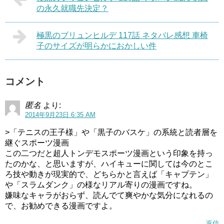
の永久就職先決定？
極黒のブリュンヒルデ 117話 ネタバレ感想 車椅
子のサイズが明らかにおかしい件
コメント
匿名
より:
2014年9月23日 6:35 AM
>「テニスの王子様」や「黒子のバスケ」の系統と読者層を
継ぐスポーツ漫画
この二つだと超人トンデモスポーツ漫画という印象を持っ
たのかな、と思いますが、ハイキューに関しては今のとこ
ろ技や動きが現実的で、どちらかと言えば「キャプテン」
や「スラムダンク」の様なリアル寄りの漫画ですね。
嫌味なキャラがおらず、読んでて爽やかな気分になれるの
で、お勧めできる漫画ですよ。
返信