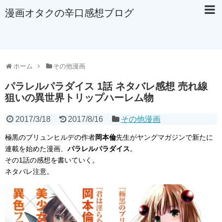
漫画オタクの辛口感想ブログ
ホーム
その他漫画
パラレルパラダイス 1話 ネタバレ感想 売れ線
狙いの異世界トリップハーレム物
2017/3/18
2017/8/16
その他漫画
極黒のブリュンヒルデの作者
岡本倫
先生がヤングマガジンで新たに
連載を始めた漫画、
パラレルパラダイス
。
その1話の感想を書いていく。
ネタバレ注意。