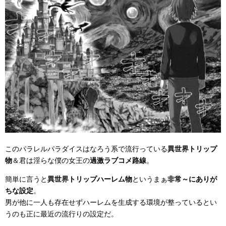
このパラレルパラダイスはなろう系で流行っている
異世界トリップ
物
＆君は淫らな僕の女王の
過激ラブコメ路線
。
簡単に言うと
異世界トリップハーレム物
というまぁ
非常～にありが
ちな設定
。
男が他に一人も存在せずハーレムを生成する環境が整っているとい
うのも正に最近の流行りの設定だ。