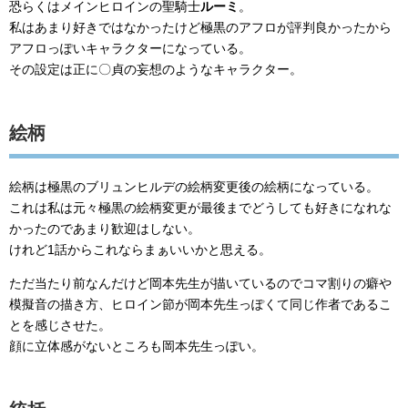
恐らくはメインヒロインの聖騎士
ルーミ
。
私はあまり好きではなかったけど極黒のアフロが評判良かったから
アフロっぽいキャラクターになっている。
その設定は正に〇貞の妄想のようなキャラクター。
絵柄
絵柄は極黒のブリュンヒルデの絵柄変更後の絵柄になっている。
これは私は元々極黒の絵柄変更が最後までどうしても好きになれな
かったのであまり歓迎はしない。
けれど1話からこれならまぁいいかと思える。
ただ当たり前なんだけど岡本先生が描いているのでコマ割りの癖や
模擬音の描き方、ヒロイン節が岡本先生っぽくて同じ作者であるこ
とを感じさせた。
顔に立体感がないところも岡本先生っぽい。