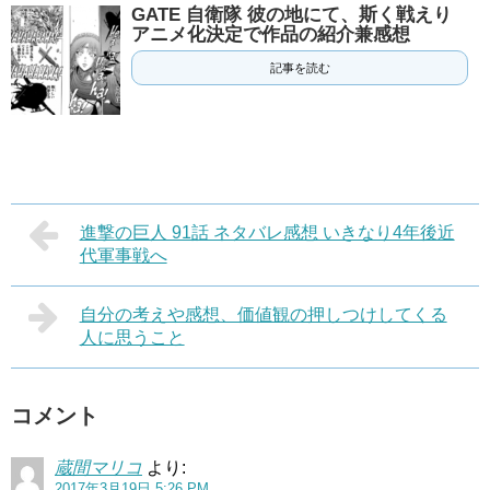
GATE 自衛隊 彼の地にて、斯く戦えり
アニメ化決定で作品の紹介兼感想
記事を読む
進撃の巨人 91話 ネタバレ感想 いきなり4年後近
代軍事戦へ
自分の考えや感想、価値観の押しつけしてくる
人に思うこと
コメント
蔵間マリコ
より:
2017年3月19日 5:26 PM