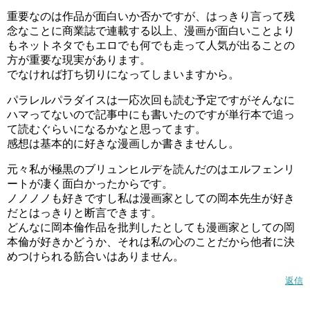
重要なのは作品が面白いか否かですが、はっきり言って残
念なことに商業誌で連載する以上、漫画が面白いことより
もネットネタでもエロでも何でも走って人気が出ることの
方が重要な現実があります。
でなければ打ち切りになってしまいますから。
パラレルパラダイスは一応次回も読む予定ですがそんなに
ハマってないので記事中にも書いたのですが単行本で追っ
て読むぐらいになるかなと思ってます。
感想は基本的に好きな漫画しか書きませんし。
元々私が極黒のブリュンヒルデを読んだのはエルフェンリ
ートが凄く面白かったからです。
ノノノノも好きですし私は漫画家としての岡本先生が好き
だとはっきりと断言できます。
どんなに岡本倫作品を批判したとしても漫画家としての岡
本倫が好きかどうか、それは私の心のことだから他者に決
めつけられる筋合いはありません。
返信