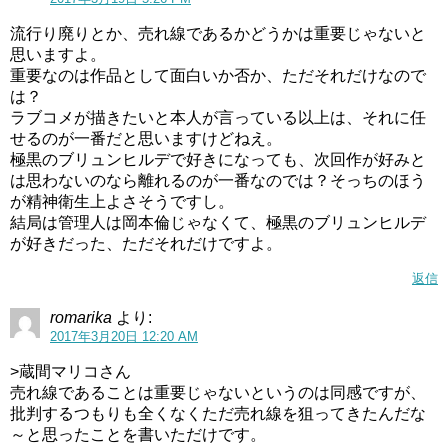
流行り廃りとか、売れ線であるかどうかは重要じゃないと
思いますよ。
重要なのは作品として面白いか否か、ただそれだけなので
は？
ラブコメが描きたいと本人が言っている以上は、それに任
せるのが一番だと思いますけどねえ。
極黒のブリュンヒルデで好きになっても、次回作が好みと
は思わないのなら離れるのが一番なのでは？そっちのほう
が精神衛生上よさそうですし。
結局は管理人は岡本倫じゃなくて、極黒のブリュンヒルデ
が好きだった、ただそれだけですよ。
返信
romarika
より:
2017年3月20日 12:20 AM
>蔵間マリコさん
売れ線であることは重要じゃないというのは同感ですが、
批判するつもりも全くなくただ売れ線を狙ってきたんだな
～と思ったことを書いただけです。