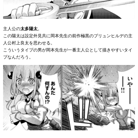
主人公の
太多陽太
。
この陽太は設定外見共に岡本先生の前作極黒のブリュンヒルデの主
人公村上良太を思わせる。
こういうタイプの男が岡本先生が一番主人公として描きやすいタイ
プなんだろう。