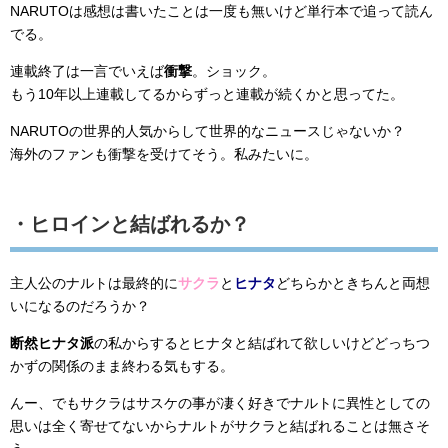
NARUTOは感想は書いたことは一度も無いけど単行本で追って読ん
でる。
連載終了は一言でいえば
衝撃
。ショック。
もう10年以上連載してるからずっと連載が続くかと思ってた。
NARUTOの世界的人気からして世界的なニュースじゃないか？
海外のファンも衝撃を受けてそう。私みたいに。
・ヒロインと結ばれるか？
主人公のナルトは最終的に
サクラ
と
ヒナタ
どちらかときちんと両想
いになるのだろうか？
断然ヒナタ派
の私からするとヒナタと結ばれて欲しいけどどっちつ
かずの関係のまま終わる気もする。
んー、でもサクラはサスケの事が凄く好きでナルトに異性としての
思いは全く寄せてないからナルトがサクラと結ばれることは無さそ